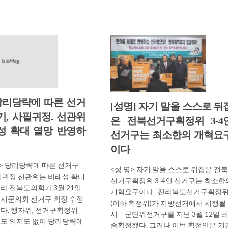
 당리당략에 따른 선거
[성명] 자기 말을 스스로 뒤
기, 사필귀정. 선관위
은 전북선거구획정위 3-4
성 확대 열망 반영하
선거구는 최소한의 개혁요
이다
> 당리당략에 따른 선거구
<성 명> 자기 말을 스스로 뒤집은 전
필귀정 선관위는 비례성 확대
선거구획정위 3-4인 선거구는 최소한
라 전북도의회가 3월 21일
개혁요구이다 전라북도선거구획정
시군의회 선거구 획정 수정
(이하 획정위)가 지방선거에서 시행될
다. 행자위, 선거구획정위
시ㆍ군단위선거구를 지난 3월 12일 
도 의지도 없이 당리당략에
종확정했다. 그러나 이번 획정안은 기