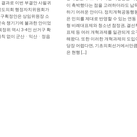
 결과로 이번 부결안 사필귀
이 촉박했다는 점을 고려하더라도 납
전북도의회 행정자치위원회가
하기 어려운 안이다. 정치개혁공동행
거구획정안은 상임위원장 소
은 민의를 제대로 반영할 수 있는 연동
잇속 챙기기에 불과한 안이었
형 비례대표제와 청소년 참정권, 결선
획정위 역시 3-4인 선거구 확
표제 등 여러 개혁과제를 일관되게 요
원칙 없이 군산ㆍ익산ㆍ정읍
해왔다. 또한 이러한 개혁과제의 도입
당장 어렵다면, 기초의회선거에서만
은 현행 […]