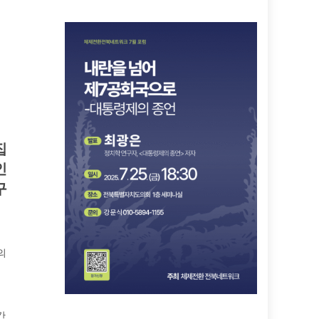
집
인
구
북
의
위
최
간