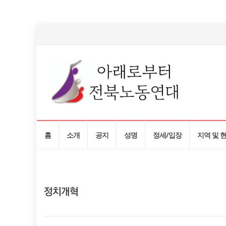
Skip
홈
소개
공지
성명
정세/입장
지역 및 
to
content
정치개혁