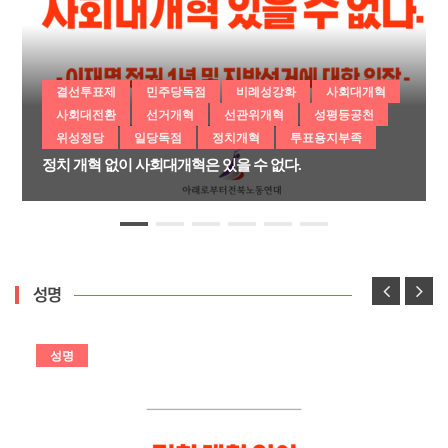
결선투표제
민주당독점
비례성강화
사회대개혁
사회대전환
선거개혁
선관위개혁
성평등공천
위성정당
일당독점
정치개혁
투표용지부족
정치 개혁 없이 사회대개혁은 있을 수 없다.
성명
성명