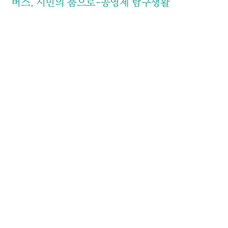
버스, 시민의 품으로-공영제 탐구생활