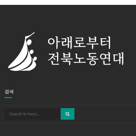
검색
Search
for: