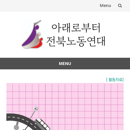
Menu
Skip
to
content
MENU
Skip
to
[ 활동자료]
content