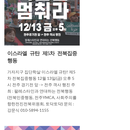
이스라엘 규탄 제5차 전북집중
행동
가자지구 집단학살 이스라엘 규탄! 제5
차 전북집중행동 12월 13일(금) 오후 5
시 전주 경기전 앞 -> 전주 객사 행진 주
최 : 팔레스타인과 연대하는 전북행동
(전북민중행동, 전주YMCA, 사회주의를
향한전진전북위원회, 토닥토닥) 문의 :
강문식 010-5894-1155