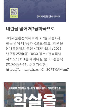
내란을 넘어 제7공화국으로
<체제전환전북네트워크 7월 포럼>내
란을 넘어 제7공화국으로-발표 : 최광은
(<대통령제의 종언> 저자)-일시 : 2025
년 7월 25일(금) 18:30-장소 : 전북특별
자치도의회 1층 세미나실-문의 : 강문식
(010-5894-1155)-참가신청 :
https://forms.gle/azxcmCmSCFTKAMom7