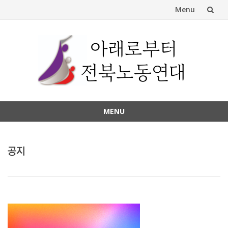
Menu
Skip
to
content
MENU
Skip
to
content
공지