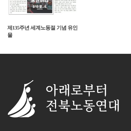
제135주년 세계노동절 기념 유인
물