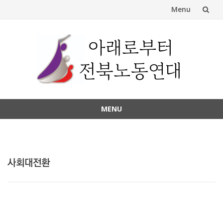
Menu
Skip
to
content
MENU
Skip
to
content
사회대전환