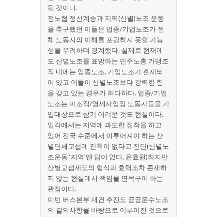
될 것이다.
전노협 정신계승과 지역(산별)노조 운동
을 추구했던 이들은 업종/기업노조가 전
체 노동자의 이해를 포괄하지 못할 가능
성을 우려하며 경계했다. 실제로 현재에
도 산별노조를 표방하는 민주노총 가맹조
직 내에는 업종노조, 기업노조가 혼재되
어 있고 이들이 산별노조보다 강력한 힘
을 갖고 있는 경우가 허다하다. 업종/기업
노조는 미조직/영세사업장 노동자들을 가
입대상으로 삼기 어려운 것도 현실이다.
일각에서는 지역에 과도한 집착을 하고
있어 전국 수준에서 이루어져야 하는 산
별단체교섭에 진척이 없다고 진단(산별노
조운동 ‘지역’엔 답이 없다, 윤효원)하지만
산별교섭제도의 형식과 효력조차 존재하
지 않는 현실에서 책임을 연목구어 하는
관점이다.
이번 버스본부 재건 추진도 공공운수노조
의 결의사항을 바탕으로 이루어진 것으로