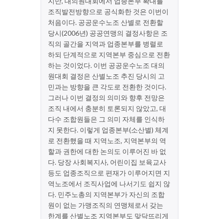
지만, 대의원대회에서 업종본부 확대를
조직발전방향으로 공식화한 것은 이번이
처음이다. 공공운수노조 산별로 전환할
당시(2006년) 공공연맹의 결정사항은 조
직의 골간을 지역과 업종본부를 병렬로
하되 단계적으로 지역본부 중심으로 전환
하는 것이었다. 이번 공공운수노조 대의
원대회 결정은 산별노조 추진 당시의 고
민과는 방향을 큰 각도로 전환한 것이다.
그러나 이번 결정의 의미와 향후 전망은
조직 내에서 충분히 토론되지 않았고, 대
다수 조합원들은 그 의미 자체를 인식하
지 못한다. 이렇게 업종본부(소산별) 체계
로 전환했을 때 지역노조, 지역본부의 역
할과 권한에 대한 논의도 이루어진 바 없
다. 당장 사회복지사, 어린이집 보육교사
등도 업종조직으로 편재가 이루어지면 지
역노조에서 조직사업에 나서기도 쉽지 않
다. 민주노총의 지역본부가 자신의 조합
원이 없는 가맹조직의 연맹체로서 갖는
한계를 산별노조 지역본부도 맞닥뜨리게