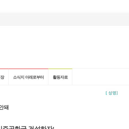
현장
소식지 아래로부터
활동자료
[ 성명]
 안돼
민주공화국 건설하자!