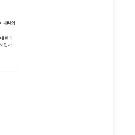
은 내란의
미국과 이스라엘은 불법적인 이란 공격을
[공동성명
즉각 중단하라!
합 추진을
 내란의
미국과 이스라엘은 불법적인 이란 공격을
지역 부정
 시민사
즉각 중단하라! 어제(2/28 현지시각) 미
단하라! 
국...
도로 전국을.