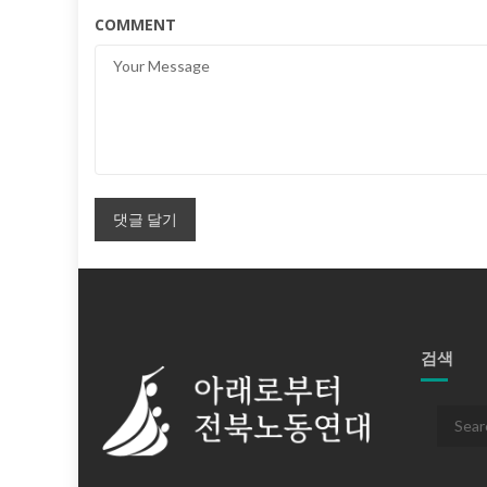
COMMENT
검색
Search
for: