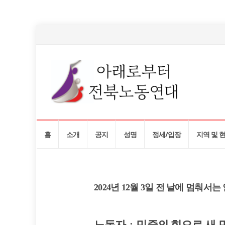
Skip
홈
소개
공지
성명
정세/입장
지역 및 
to
content
2024년 12월 3일 전 날에 멈춰서는
노동자ㆍ민중의 힘으로 새 