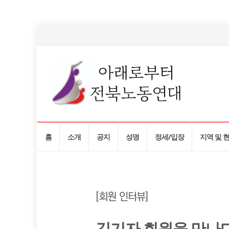
Skip
홈
소개
공지
성명
정세/입장
지역 및 
to
content
[회원 인터뷰]
김기자 회원을 만나