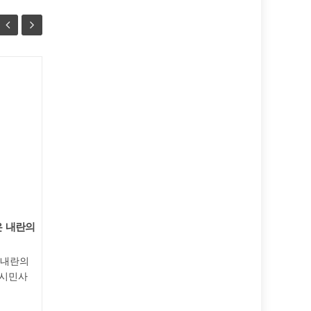
은 내란의
미국과 이스라엘은 불법적인 이란 공격을
[공동성명
즉각 중단하라!
합 추진을
 내란의
미국과 이스라엘은 불법적인 이란 공격을
지역 부정
 시민사
즉각 중단하라! 어제(2/28 현지시각) 미
단하라! 
국...
도로 전국을.