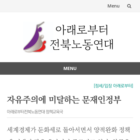
Menu
Skip
to
content
MENU
Skip
to
[정세/입장 아래로부터]
content
자유주의에 미달하는 문재인정부
아래로부터전북노동연대 정책교육국
세계경제가 둔화세로 돌아서면서 양적완화 정책