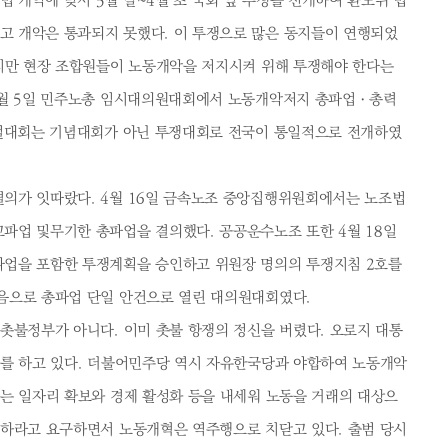
개악에 맞서 3월 말~4월 초 국회 앞 투쟁을 전개하여 환노위 법
 개악은 통과되지 못했다. 이 투쟁으로 많은 동지들이 연행되었
있지만 현장 조합원들이 노동개악을 저지시켜 위해 투쟁해야 한다는
4월 5일 민주노총 임시대의원대회에서 노동개악저지 총파업ㆍ총력
동절대회는 기념대회가 아닌 투쟁대회로 전국이 통일적으로 전개하였
의가 잇따랐다. 4월 16일 금속노조 중앙집행위원회에서는 노조법
파업 및무기한 총파업을 결의했다. 공공운수노조 또한 4월 18일
업을 포함한 투쟁계획을 승인하고 위원장 명의의 투쟁지침 2호를
음으로 총파업 단일 안건으로 열린 대의원대회였다.
촛불정부가 아니다. 이미 촛불 항쟁의 정신을 버렸다. 오로지 대통
치를 하고 있다. 더불어민주당 역시 자유한국당과 야합하여 노동개악
부는 일자리 확보와 경제 활성화 등을 내세워 노동을 거래의 대상으
보하라고 요구하면서 노동개혁은 역주행으로 치닫고 있다. 출범 당시