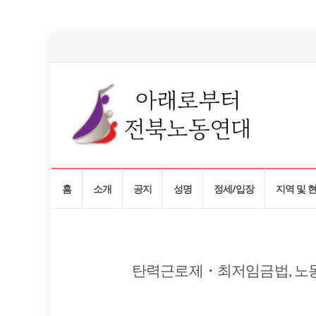
Skip
홈
소개
공지
성명
정세/입장
지역 및 
to
content
탄력근로제・최저임금법, 노