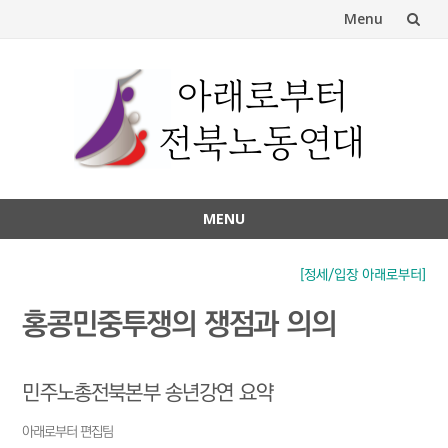
Menu
Skip
to
content
MENU
Skip
to
[정세/입장 아래로부터]
content
홍콩민중투쟁의 쟁점과 의의
민주노총전북본부 송년강연 요약
아래로부터 편집팀