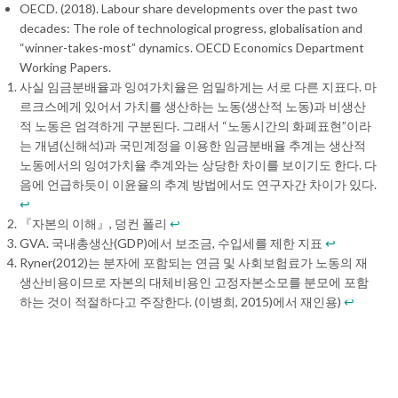
OECD. (2018). Labour share developments over the past two
decades: The role of technological progress, globalisation and
“winner-takes-most” dynamics. OECD Economics Department
Working Papers.
사실 임금분배율과 잉여가치율은 엄밀하게는 서로 다른 지표다. 마
르크스에게 있어서 가치를 생산하는 노동(생산적 노동)과 비생산
적 노동은 엄격하게 구분된다. 그래서 “노동시간의 화폐표현”이라
는 개념(신해석)과 국민계정을 이용한 임금분배율 추계는 생산적
노동에서의 잉여가치율 추계와는 상당한 차이를 보이기도 한다. 다
음에 언급하듯이 이윤율의 추계 방법에서도 연구자간 차이가 있다.
↩︎
『자본의 이해』, 덩컨 폴리
↩︎
GVA. 국내총생산(GDP)에서 보조금, 수입세를 제한 지표
↩︎
Ryner(2012)는 분자에 포함되는 연금 및 사회보험료가 노동의 재
생산비용이므로 자본의 대체비용인 고정자본소모를 분모에 포함
하는 것이 적절하다고 주장한다. (이병희, 2015)에서 재인용)
↩︎