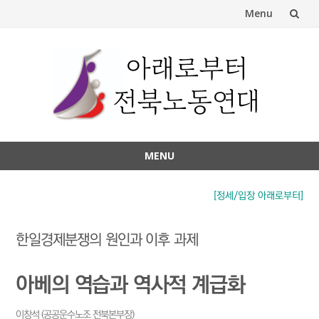
Menu
Skip
to
content
MENU
Skip
to
[정세/입장 아래로부터]
content
한일경제분쟁의 원인과 이후 과제
아베의 역습과 역사적 계급화
이창석 (공공운수노조 전북본부장)